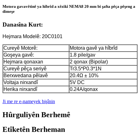
Motora gavavêtinê ya hîbrîd a xêzikî NEMA8 20 mm bi şafta pêça pêşeng a
dimeşe
Danasîna Kurt:
Hejmara Modelê: 20C0101
Cureyê Motorê:
Motora gavê ya hîbrîd
Goşeya gavê:
1.8 pile/gav
Hejmara qonaxan
2 qonax (Bipolar)
Cureyê pêça seriyê
Tr3.5*P0.3*1N
Berxwedana pêlavê
20.4Ω ± 10%
Voltaja nirxandî
5V DC
Herika nirxandî
0.24A/qonax
Ji me re e-nameyek bişînin
Hûrguliyên Berhemê
Etîketên Berheman