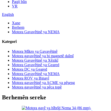
Paqij bûn
VR
English
Xane
Berhem
Motora Gavavêtinê ya NEMA
Kategorî
Motora Mîkro ya Gavavêtinê
Motora gavavêtinê ya bi magnetê daîmî
Motora Gavavêtinê ya Xêzikî
Motora Gavavêtinê ya Geared
Motora DC ya Geared
Motora Gavavêtinê ya NEMA
Motora ROV ya Binavî
Motora gavavêtinê ya ACME ya pêşeng
Motora gavavêtinê ya pêça topê
Berhemên sereke