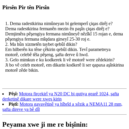
Pirsên Pir tên Pirsîn
1. Dema radestkirina nimûneyan bi gelemperî çiqas dirêj e?
Dema radestkirina fermanên mezin ên paşîn çiqas dirêj e?
Demjimêra pêşengiya fermana nimûneyê nêzîkî 15 rojan e, dema
pêşengiya fermana mîqdara girseyî 25-30 roj e.
2. Ma hûn xizmetên taybet qebûl dikin?
Em hilberên ku têne çêkirin qebûl dikin. Tevî parametreya
motorê, celebê têla pêşeng, şafta derve û hwd.
3. Gelo mimkun e ku kodkerek li vê motorê were zêdekirin?
Ji bo vê celeb motorê, em dikarin kodkerê li ser qapaxa aşînkirina
motorê zêde bikin.
Pêşî:
Motora firçekirî ya N20 DC bi qutiya gearê 1024, şafta
derketinê dikare were xweş kirin
Piştî:
Motora gavavêtinê ya hîbrîd a xêzik a NEMA11 28 mm,
şafta direve ya bê dîl
Peyama xwe ji me re bişînin: