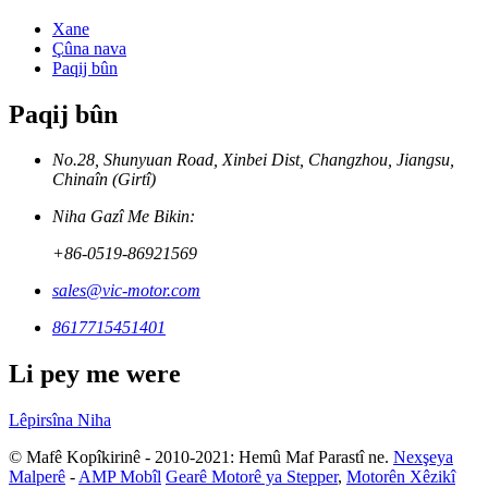
Xane
Çûna nava
Paqij bûn
Paqij bûn
No.28, Shunyuan Road, Xinbei Dist, Changzhou, Jiangsu,
Chinaîn (Girtî)
Niha Gazî Me Bikin:
+86-0519-86921569
sales@vic-motor.com
8617715451401
Li pey me were
Lêpirsîna Niha
© Mafê Kopîkirinê - 2010-2021: Hemû Maf Parastî ne.
Nexşeya
Malperê
-
AMP Mobîl
Gearê Motorê ya Stepper
,
Motorên Xêzikî