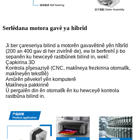
Serlêdana motora gavê ya hîbrîd
Ji ber çareseriya bilind a motorên gavavêtinê yên hîbrîd
(200 an 400 gav di her zivirînê de), ew bi berfirehî ji bo
sepanên ku hewceyê rastbûnek bilind in, wekî:
Çapkirina 3D
Kontrola pîşesaziyê (CNC, makîneya frezkirina otomatîk,
makîneyên tekstîlê)
Amûrên pêvekirî yên komputerê
Makîneya pakkirinê
Û pergalên din ên otomatîk ên ku hewceyê kontrola
rastbûna bilind in.