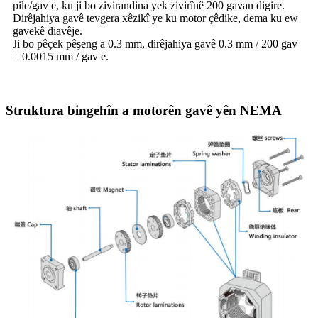
pile/gav e, ku ji bo zivirandina yek zivirînê 200 gavan digire.
Dirêjahiya gavê tevgera xêzikî ye ku motor çêdike, dema ku ew
gavekê diavêje.
Ji bo pêçek pêşeng a 0.3 mm, dirêjahiya gavê 0.3 mm / 200 gav
= 0.0015 mm / gav e.
Struktura bingehîn a motorên gavê yên NEMA