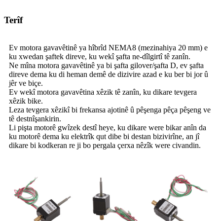
Terîf
Ev motora gavavêtinê ya hîbrîd NEMA8 (mezinahiya 20 mm) e
ku xwedan şaftek direve, ku wekî şafta ne-dîlgirtî tê zanîn.
Ne mîna motora gavavêtinê ya bi şafta gilover/şafta D, ev şafta
direve dema ku di heman demê de dizivire azad e ku ber bi jor û
jêr ve biçe.
Ev wekî motora gavavêtina xêzik tê zanîn, ku dikare tevgera
xêzik bike.
Leza tevgera xêzikî bi frekansa ajotinê û pêşenga pêça pêşeng ve
tê destnîşankirin.
Li pişta motorê gwîzek destî heye, ku dikare were bikar anîn da
ku motorê dema ku elektrîk qut dibe bi destan bizivirîne, an jî
dikare bi kodkeran re ji bo pergala çerxa nêzîk were civandin.