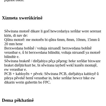
Xizmeta xwerûkirinê
Sêwirana motorê dikare li gorî hewcedariya xerîdar were sererast
kirin, di nav de:
Qûtra motorê: me motorên bi qûtra 6mm, 8mm, 10mm, 15mm û
20 mm hene
Berxwedana bobînê / voltaja nirxandî: berxwedana bobînê
verastbar e, û bi berxwedana bilindtir, voltaja nirxandî ya motorê
bilindtir e.
Sêwirana braketê / dirêjahiya pêça pêşeng: heke xerîdar bixwaze
braket dirêjtir/kurt be, bi sêwirana taybetî wekî kunên montajê,
ew verastbar e.
PCB + kabloyên + pêvek: Sêwirana PCB, dirêjahiya kabloyê û
pileya pêvekê hemî verastbar in, heke xerîdar hewce bike ew
dikarin werin guhertin bo FPC.
Dema pêkhatinê