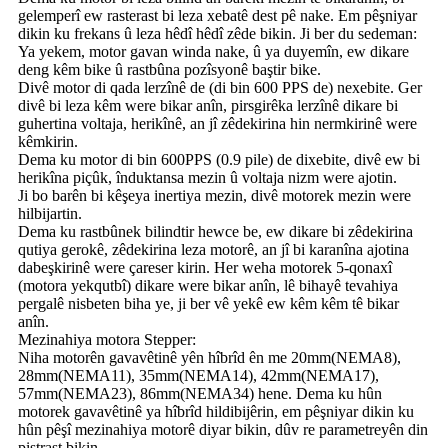
gelemperî ew rasterast bi leza xebatê dest pê nake. Em pêşniyar
dikin ku frekans û leza hêdî hêdî zêde bikin. Ji ber du sedeman:
Ya yekem, motor gavan winda nake, û ya duyemîn, ew dikare
deng kêm bike û rastbûna pozîsyonê baştir bike.
Divê motor di qada lerzînê de (di bin 600 PPS de) nexebite. Ger
divê bi leza kêm were bikar anîn, pirsgirêka lerzînê dikare bi
guhertina voltaja, herikînê, an jî zêdekirina hin nermkirinê were
kêmkirin.
Dema ku motor di bin 600PPS (0.9 pile) de dixebite, divê ew bi
herikîna piçûk, înduktansa mezin û voltaja nizm were ajotin.
Ji bo barên bi kêşeya inertiya mezin, divê motorek mezin were
hilbijartin.
Dema ku rastbûnek bilindtir hewce be, ew dikare bi zêdekirina
qutiya gerokê, zêdekirina leza motorê, an jî bi karanîna ajotina
dabeşkirinê were çareser kirin. Her weha motorek 5-qonaxî
(motora yekqutbî) dikare were bikar anîn, lê bihayê tevahiya
pergalê nisbeten biha ye, ji ber vê yekê ew kêm kêm tê bikar
anîn.
Mezinahiya motora Stepper:
Niha motorên gavavêtinê yên hîbrîd ên me 20mm(NEMA8),
28mm(NEMA11), 35mm(NEMA14), 42mm(NEMA17),
57mm(NEMA23), 86mm(NEMA34) hene. Dema ku hûn
motorek gavavêtinê ya hîbrîd hildibijêrin, em pêşniyar dikin ku
hûn pêşî mezinahiya motorê diyar bikin, dûv re parametreyên din
piştrast bikin.