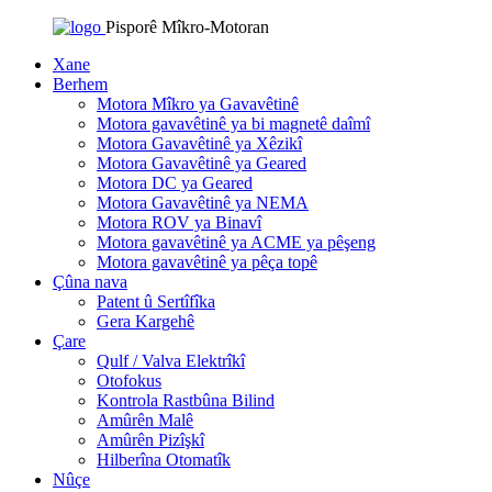
Pisporê Mîkro-Motoran
Xane
Berhem
Motora Mîkro ya Gavavêtinê
Motora gavavêtinê ya bi magnetê daîmî
Motora Gavavêtinê ya Xêzikî
Motora Gavavêtinê ya Geared
Motora DC ya Geared
Motora Gavavêtinê ya NEMA
Motora ROV ya Binavî
Motora gavavêtinê ya ACME ya pêşeng
Motora gavavêtinê ya pêça topê
Çûna nava
Patent û Sertîfîka
Gera Kargehê
Çare
Qulf / Valva Elektrîkî
Otofokus
Kontrola Rastbûna Bilind
Amûrên Malê
Amûrên Pizîşkî
Hilberîna Otomatîk
Nûçe