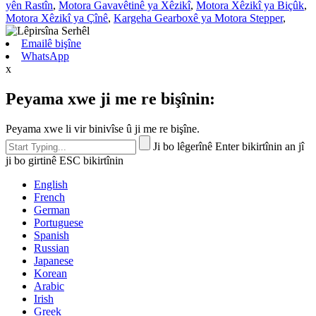
yên Rastîn
,
Motora Gavavêtinê ya Xêzikî
,
Motora Xêzikî ya Biçûk
,
Motora Xêzikî ya Çînê
,
Kargeha Gearboxê ya Motora Stepper
,
Emailê bişîne
WhatsApp
x
Peyama xwe ji me re bişînin:
Peyama xwe li vir binivîse û ji me re bişîne.
Ji bo lêgerînê Enter bikirtînin an jî
ji bo girtinê ESC bikirtînin
English
French
German
Portuguese
Spanish
Russian
Japanese
Korean
Arabic
Irish
Greek