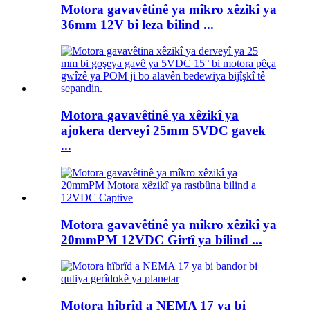
Motora gavavêtinê ya mîkro xêzikî ya
36mm 12V bi leza bilind ...
Motora gavavêtinê ya xêzikî ya
ajokera derveyî 25mm 5VDC gavek
...
Motora gavavêtinê ya mîkro xêzikî ya
20mmPM 12VDC Girtî ya bilind ...
Motora hîbrîd a NEMA 17 ya bi