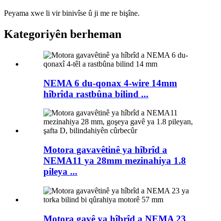
Peyama xwe li vir binivîse û ji me re bişîne.
Kategoriyên berheman
NEMA 6 du-qonax 4-wire 14mm
hîbrîda rastbûna bilind ...
Motora gavavêtinê ya hîbrîd a
NEMA11 ya 28mm mezinahiya 1.8
pileya ...
Motora gavê ya hîbrîd a NEMA 23