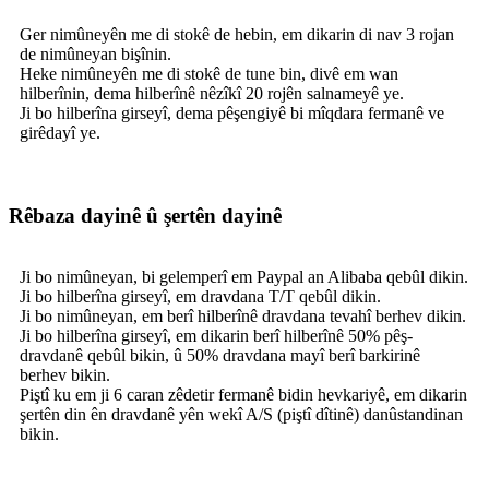
Ger nimûneyên me di stokê de hebin, em dikarin di nav 3 rojan
de nimûneyan bişînin.
Heke nimûneyên me di stokê de tune bin, divê em wan
hilberînin, dema hilberînê nêzîkî 20 rojên salnameyê ye.
Ji bo hilberîna girseyî, dema pêşengiyê bi mîqdara fermanê ve
girêdayî ye.
Rêbaza dayinê û şertên dayinê
Ji bo nimûneyan, bi gelemperî em Paypal an Alibaba qebûl dikin.
Ji bo hilberîna girseyî, em dravdana T/T qebûl dikin.
Ji bo nimûneyan, em berî hilberînê dravdana tevahî berhev dikin.
Ji bo hilberîna girseyî, em dikarin berî hilberînê 50% pêş-
dravdanê qebûl bikin, û 50% dravdana mayî berî barkirinê
berhev bikin.
Piştî ku em ji 6 caran zêdetir fermanê bidin hevkariyê, em dikarin
şertên din ên dravdanê yên wekî A/S (piştî dîtinê) danûstandinan
bikin.