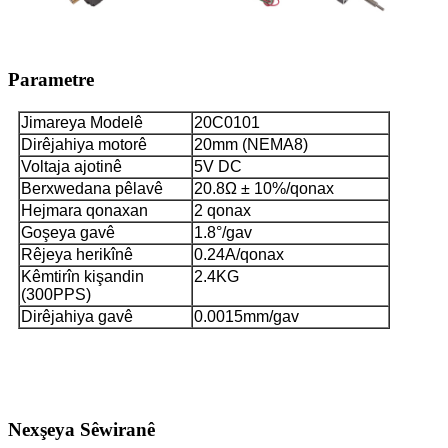
Parametre
Jimareya Modelê
20C0101
Dirêjahiya motorê
20mm (NEMA8)
Voltaja ajotinê
5V DC
Berxwedana pêlavê
20.8Ω ± 10%/qonax
Hejmara qonaxan
2 qonax
Goşeya gavê
1.8°/gav
Rêjeya herikînê
0.24A/qonax
Kêmtirîn kişandin
2.4KG
(300PPS)
Dirêjahiya gavê
0.0015mm/gav
Nexşeya Sêwiranê