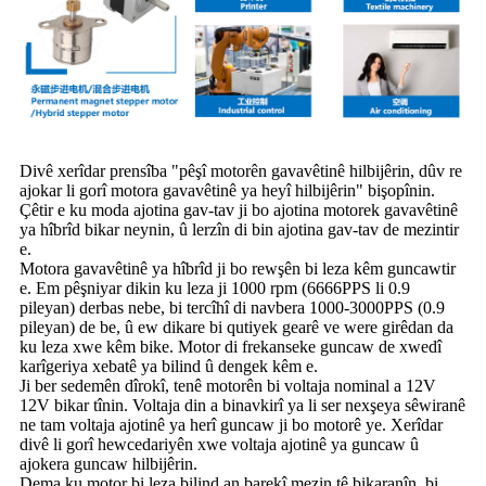
Divê xerîdar prensîba "pêşî motorên gavavêtinê hilbijêrin, dûv re
ajokar li gorî motora gavavêtinê ya heyî hilbijêrin" bişopînin.
Çêtir e ku moda ajotina gav-tav ji bo ajotina motorek gavavêtinê
ya hîbrîd bikar neynin, û lerzîn di bin ajotina gav-tav de mezintir
e.
Motora gavavêtinê ya hîbrîd ji bo rewşên bi leza kêm guncawtir
e. Em pêşniyar dikin ku leza ji 1000 rpm (6666PPS li 0.9
pileyan) derbas nebe, bi tercîhî di navbera 1000-3000PPS (0.9
pileyan) de be, û ew dikare bi qutiyek gearê ve were girêdan da
ku leza xwe kêm bike. Motor di frekanseke guncaw de xwedî
karîgeriya xebatê ya bilind û dengek kêm e.
Ji ber sedemên dîrokî, tenê motorên bi voltaja nominal a 12V
12V bikar tînin. Voltaja din a binavkirî ya li ser nexşeya sêwiranê
ne tam voltaja ajotinê ya herî guncaw ji bo motorê ye. Xerîdar
divê li gorî hewcedariyên xwe voltaja ajotinê ya guncaw û
ajokera guncaw hilbijêrin.
Dema ku motor bi leza bilind an barekî mezin tê bikaranîn, bi