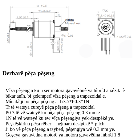
Derbarê pêça pêşeng
Vîza pêşeng a ku li ser motora gavavêtinê ya hîbrîd a xêzik tê
bikar anîn, bi gelemperî vîza pêşeng a trapezoidal e.
Mînakî ji bo pêça pêşeng a Tr3.5*P0.3*1N.
Tr tê wateya cureyê pêça pêşeng a trapezoidal
P0.3 tê vê wateyê ku pîça pêça pêşeng 0.3 mm e
1N tê vê wateyê ku ew vîça pêşengiya yek-destpêkê ye.
Pêşkêşkirina pêça rêber = hejmara destpêkê * pitch
Ji bo vê pêça pêşeng a taybetî, pêşengiya wê 0.3 mm ye.
Goşeya gavavêtina motorê ya motora gavavêtina hîbrîd 1.8