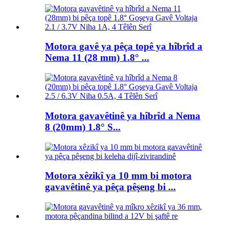
Motora gavê ya pêça topê ya hîbrîd a
Nema 11 (28 mm) 1.8° ...
Motora gavavêtinê ya hîbrîd a Nema
8 (20mm) 1.8° S...
Motora xêzikî ya 10 mm bi motora
gavavêtinê ya pêça pêşeng bi ...