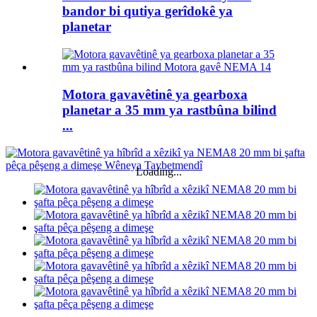
bandor bi qutiya gerîdokê ya
planetar
Motora gavavêtinê ya gearboxa
planetar a 35 mm ya rastbûna bilind
...
Loading...