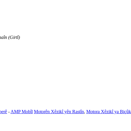
aîn (Girtî)
perê
-
AMP Mobîl
Motorên Xêzikî yên Rastîn
,
Motora Xêzikî ya Biçûk