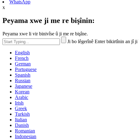
WhatsApp
x
Peyama xwe ji me re bişînin:
Peyama xwe li vir binivîse û ji me re bişîne.
Ji bo lêgerînê Enter bikirtînin an jî j
English
French
German
Portuguese
Spanish
Russian
Japanese
Korean
Arabic
Irish
Greek
Turkish
Italian
Danish
Romanian
Indonesian