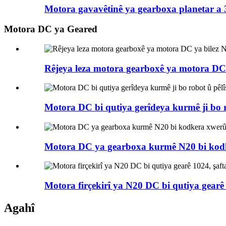
Motora gavavêtinê ya gearboxa planetar a 3
Motora DC ya Geared
Rêjeya leza motora gearboxê ya motora DC y
Motora DC bi qutiya gerîdeya kurmê ji bo r
Motora DC ya gearboxa kurmê N20 bi kod
Motora firçekirî ya N20 DC bi qutiya gearê 
Agahî