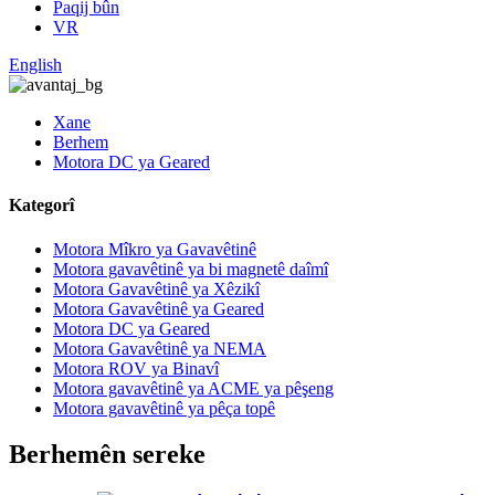
Paqij bûn
VR
English
Xane
Berhem
Motora DC ya Geared
Kategorî
Motora Mîkro ya Gavavêtinê
Motora gavavêtinê ya bi magnetê daîmî
Motora Gavavêtinê ya Xêzikî
Motora Gavavêtinê ya Geared
Motora DC ya Geared
Motora Gavavêtinê ya NEMA
Motora ROV ya Binavî
Motora gavavêtinê ya ACME ya pêşeng
Motora gavavêtinê ya pêça topê
Berhemên sereke