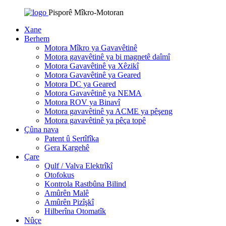
Pisporê Mîkro-Motoran
Xane
Berhem
Motora Mîkro ya Gavavêtinê
Motora gavavêtinê ya bi magnetê daîmî
Motora Gavavêtinê ya Xêzikî
Motora Gavavêtinê ya Geared
Motora DC ya Geared
Motora Gavavêtinê ya NEMA
Motora ROV ya Binavî
Motora gavavêtinê ya ACME ya pêşeng
Motora gavavêtinê ya pêça topê
Çûna nava
Patent û Sertîfîka
Gera Kargehê
Çare
Qulf / Valva Elektrîkî
Otofokus
Kontrola Rastbûna Bilind
Amûrên Malê
Amûrên Pizîşkî
Hilberîna Otomatîk
Nûçe