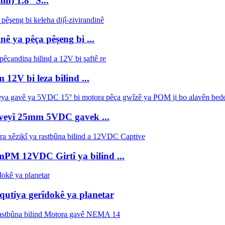
m) 1.8° S...
ê ya pêça pêşeng bi ...
12V bi leza bilind ...
rveyî 25mm 5VDC gavek ...
mPM 12VDC Girtî ya bilind ...
utiya gerîdokê ya planetar