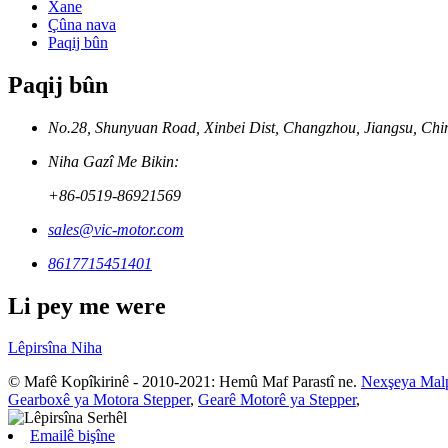
Xane
Çûna nava
Paqij bûn
Paqij bûn
No.28, Shunyuan Road, Xinbei Dist, Changzhou, Jiangsu, Chin
Niha Gazî Me Bikin:
+86-0519-86921569
sales@vic-motor.com
8617715451401
Li pey me were
Lêpirsîna Niha
© Mafê Kopîkirinê - 2010-2021: Hemû Maf Parastî ne.
Nexşeya Mal
Gearboxê ya Motora Stepper
,
Gearê Motorê ya Stepper
,
Emailê bişîne