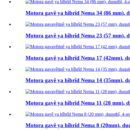
Motora gavê ya hîbrîd Nema 34 (86 mm), duq
Motora gavê ya hîbrîd Nema 23 (57 mm), duq
Motora gavê ya hîbrîd Nema 17 (42mm), duq
Motora gavê ya hîbrîd Nema 14 (35mm), duq
Motora gavê ya hîbrîd Nema 11 (28 mm), duq
Motora gavê ya hîbrîd Nema 8 (20mm), duqut