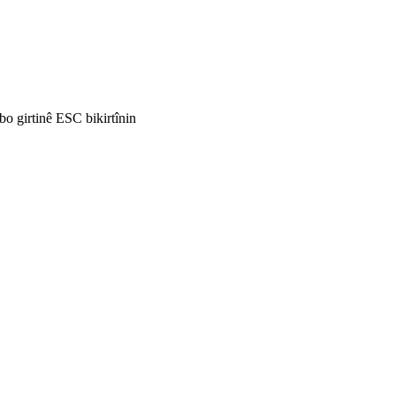
i bo girtinê ESC bikirtînin