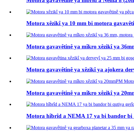
Motora gavavêtinê ya hîbrîd a Nema 8 (20m
Motora xêzikî ya 10 mm bi motora gavavêtin
Motora gavavêtinê ya mîkro xêzikî ya 36mm 
Motora gavavêtinê ya xêzikî ya ajokera de
Motora gavavêtinê ya mîkro xêzikî ya 20m
Motora hîbrîd a NEMA 17 ya bi bandor bi q