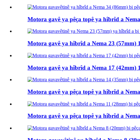
Motora gavê ya pêça topê ya hîbrîd a Nema 
Motora gavê ya hîbrîd a Nema 23 (57mm) 1.
Motora gavê ya hîbrîd a Nema 17 (42mm) 1.
Motora gavê ya pêça topê ya hîbrîd a Nema 
Motora gavê ya pêça topê ya hîbrîd a Nema 