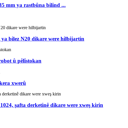
5 mm ya rastbûna bilind ...
a bilez N20 dikare were hilbijartin
obot û pêlîstokan
kera xwerû
1024, şafta derketinê dikare were xweş kirin