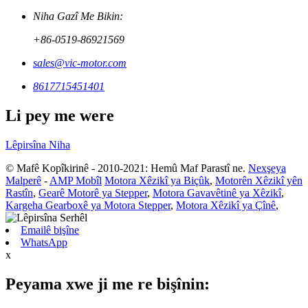
Niha Gazî Me Bikin:
+86-0519-86921569
sales@vic-motor.com
8617715451401
Li pey me were
Lêpirsîna Niha
© Mafê Kopîkirinê - 2010-2021: Hemû Maf Parastî ne.
Nexşeya
Malperê
-
AMP Mobîl
Motora Xêzikî ya Biçûk
,
Motorên Xêzikî yên
Rastîn
,
Gearê Motorê ya Stepper
,
Motora Gavavêtinê ya Xêzikî
,
Kargeha Gearboxê ya Motora Stepper
,
Motora Xêzikî ya Çînê
,
Emailê bişîne
WhatsApp
x
Peyama xwe ji me re bişînin: