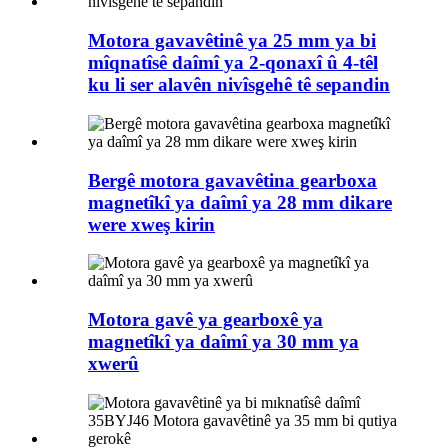
Motora gavavêtinê ya 25 mm ya bi
mîqnatîsê daîmî ya 2-qonaxî û 4-têl
ku li ser alavên nivîsgehê tê sepandin
Bergê motora gavavêtina gearboxa
magnetîkî ya daîmî ya 28 mm dikare
were xweş kirin
Motora gavê ya gearboxê ya
magnetîkî ya daîmî ya 30 mm ya
xwerû