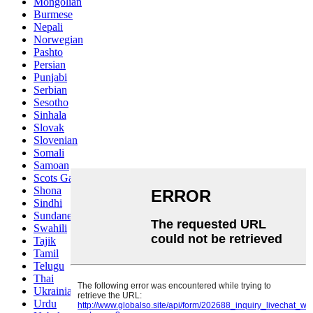
Mongolian
Burmese
Nepali
Norwegian
Pashto
Persian
Punjabi
Serbian
Sesotho
Sinhala
Slovak
Slovenian
Somali
Samoan
Scots Gaelic
Shona
Sindhi
Sundanese
Swahili
Tajik
Tamil
Telugu
Thai
Ukrainian
Urdu