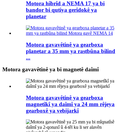
Motora hîbrîd a NEMA 17 ya bi
bandor bi qutiya gerîdokê ya
planetar
Motora gavavêtinê ya gearboxa
planetar a 35 mm ya rastbûna bilind
...
Motora gavavêtinê ya bi magnetê daîmî
Motora gavavêtinê ya gearboxa
magnetîkî ya daîmî ya 24 mm rêjeya
gearboxê ya vebijarkî