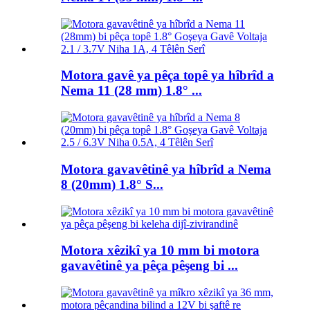
Motora gavê ya pêça topê ya hîbrîd a
Nema 11 (28 mm) 1.8° ...
Motora gavavêtinê ya hîbrîd a Nema
8 (20mm) 1.8° S...
Motora xêzikî ya 10 mm bi motora
gavavêtinê ya pêça pêşeng bi ...