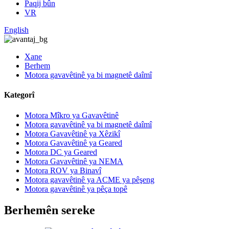
Paqij bûn
VR
English
Xane
Berhem
Motora gavavêtinê ya bi magnetê daîmî
Kategorî
Motora Mîkro ya Gavavêtinê
Motora gavavêtinê ya bi magnetê daîmî
Motora Gavavêtinê ya Xêzikî
Motora Gavavêtinê ya Geared
Motora DC ya Geared
Motora Gavavêtinê ya NEMA
Motora ROV ya Binavî
Motora gavavêtinê ya ACME ya pêşeng
Motora gavavêtinê ya pêça topê
Berhemên sereke