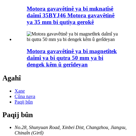
Motora gavavêtinê ya bi mıknatîsê
daîmî 35BYJ46 Motora gavavêtinê
ya 35 mm bi qutiya gerokê
Motora gavavêtinê ya bi magnetîtek
daîmî ya bi qutra 50 mm ya bi
dengek kêm û gerîdeyan
Agahî
Xane
Çûna nava
Paqij bûn
Paqij bûn
No.28, Shunyuan Road, Xinbei Dist, Changzhou, Jiangsu,
Chinaîn (Girtî)