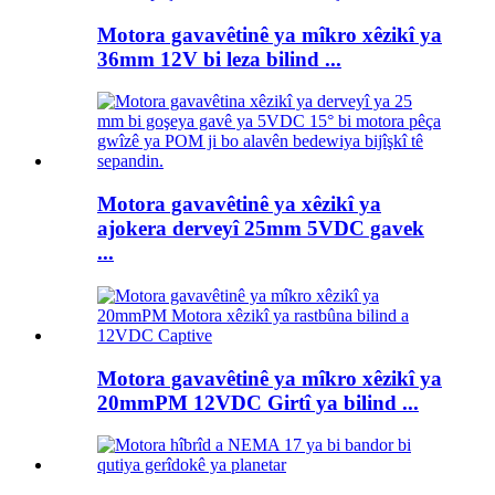
Motora gavavêtinê ya mîkro xêzikî ya
36mm 12V bi leza bilind ...
Motora gavavêtinê ya xêzikî ya
ajokera derveyî 25mm 5VDC gavek
...
Motora gavavêtinê ya mîkro xêzikî ya
20mmPM 12VDC Girtî ya bilind ...