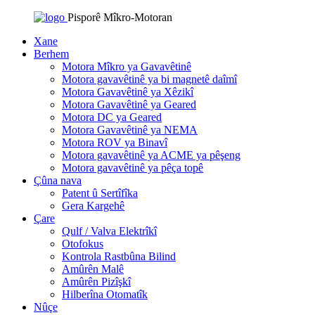
Pisporê Mîkro-Motoran
Xane
Berhem
Motora Mîkro ya Gavavêtinê
Motora gavavêtinê ya bi magnetê daîmî
Motora Gavavêtinê ya Xêzikî
Motora Gavavêtinê ya Geared
Motora DC ya Geared
Motora Gavavêtinê ya NEMA
Motora ROV ya Binavî
Motora gavavêtinê ya ACME ya pêşeng
Motora gavavêtinê ya pêça topê
Çûna nava
Patent û Sertîfîka
Gera Kargehê
Çare
Qulf / Valva Elektrîkî
Otofokus
Kontrola Rastbûna Bilind
Amûrên Malê
Amûrên Pizîşkî
Hilberîna Otomatîk
Nûçe