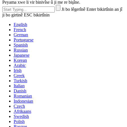
Peyama xwe li vir binivîse û ji me re bişîne.
Ji bo lêgerînê Enter bikirtînin an jî
ji bo girtinê ESC bikirtînin
English
French
German
Portuguese
Spanish
Russian
Japanese
Korean
Arabic
Irish
Greek
Turkish
Italian
Danish
Romanian
Indonesian
Czech
Afrikaans
Swedish
Polish
Basque