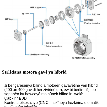
Serlêdana motora gavê ya hîbrîd
Ji ber çareseriya bilind a motorên gavavêtinê yên hîbrîd
(200 an 400 gav di her zivirînê de), ew bi berfirehî ji bo
sepanên ku hewceyê rastbûnek bilind in, wekî:
Çapkirina 3D
Kontrola pîşesaziyê (CNC, makîneya frezkirina otomatîk,
makîneyên tekstîlê)