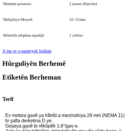
Hejmara qonaxan:
2 qonax (bipolar)
Dirêjahiya Motorê:
32~51mm
Kêmtirîn mîqdara siparîşê:
1 yekîne
Ji me re e-nameyek bişînin
Hûrguliyên Berhemê
Etîketên Berheman
Terîf
Ev motora gavê ya hîbrîd a mezinahiya 28 mm (NEMA 11)
bi şafta derketina D ye.
Goşeya gavê bi rêkûpêk 1.8°/gav e.