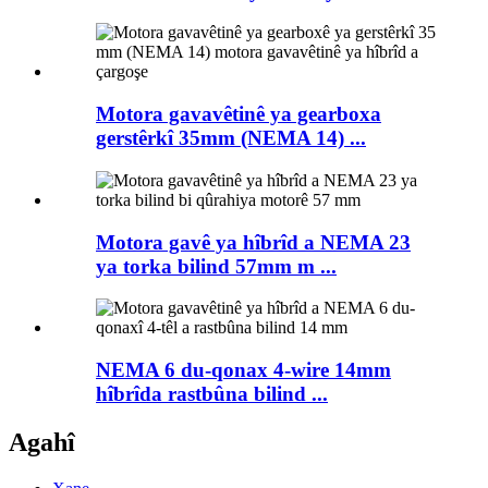
Motora gavavêtinê ya gearboxa
gerstêrkî 35mm (NEMA 14) ...
Motora gavê ya hîbrîd a NEMA 23
ya torka bilind 57mm m ...
NEMA 6 du-qonax 4-wire 14mm
hîbrîda rastbûna bilind ...
Agahî