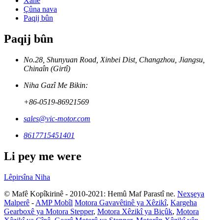
Xane
Çûna nava
Paqij bûn
Paqij bûn
No.28, Shunyuan Road, Xinbei Dist, Changzhou, Jiangsu,
Chinaîn (Girtî)
Niha Gazî Me Bikin:
+86-0519-86921569
sales@vic-motor.com
8617715451401
Li pey me were
Lêpirsîna Niha
© Mafê Kopîkirinê - 2010-2021: Hemû Maf Parastî ne.
Nexşeya
Malperê
-
AMP Mobîl
Motora Gavavêtinê ya Xêzikî
,
Kargeha
Gearboxê ya Motora Stepper
,
Motora Xêzikî ya Biçûk
,
Motora