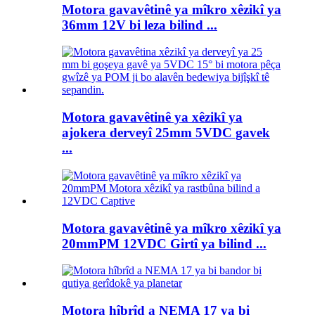
Motora gavavêtinê ya mîkro xêzikî ya
36mm 12V bi leza bilind ...
Motora gavavêtinê ya xêzikî ya
ajokera derveyî 25mm 5VDC gavek
...
Motora gavavêtinê ya mîkro xêzikî ya
20mmPM 12VDC Girtî ya bilind ...
Motora hîbrîd a NEMA 17 ya bi