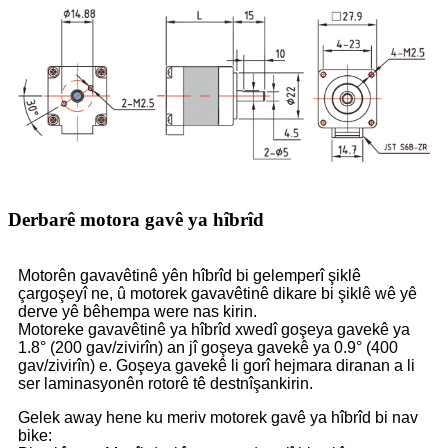
Derbarê motora gavê ya hîbrîd
Motorên gavavêtinê yên hîbrîd bi gelemperî şiklê
çargoşeyî ne, û motorek gavavêtinê dikare bi şiklê wê yê
derve yê bêhempa were nas kirin.
Motoreke gavavêtinê ya hîbrîd xwedî goşeya gavekê ya
1.8° (200 gav/zivirîn) an jî goşeya gavekê ya 0.9° (400
gav/zivirîn) e. Goşeya gavekê li gorî hejmara diranan a li
ser laminasyonên rotorê tê destnîşankirin.
Gelek away hene ku meriv motorek gavê ya hîbrîd bi nav
bike: