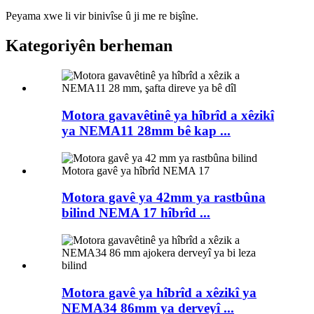
Peyama xwe li vir binivîse û ji me re bişîne.
Kategoriyên berheman
Motora gavavêtinê ya hîbrîd a xêzikî
ya NEMA11 28mm bê kap ...
Motora gavê ya 42mm ya rastbûna
bilind NEMA 17 hîbrîd ...
Motora gavê ya hîbrîd a xêzikî ya
NEMA34 86mm ya derveyî ...