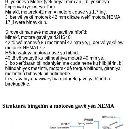
Bi yekîneya Metrîk (yekîneya: mm) an jî bi yekîneya
Împerîyal (yekîneya: înç)
Mînakî, motorek 42 mm = motorek gavê ya 1.7 înç.
Ji ber vê yekê motorek 42 mm dikare wekî motora NEMA
17 jî were binavkirin.
Şirovekirina navê motora gavê ya hîbrîd:
Mînakî, motora gavê ya 42HS40:
42 tê wê maneyê ku mezinahî 42 mm ye, ji ber vê yekê ew
motorek NEMA17 e.
HS tê wateya motora gavê ya hîbrîd.
40 tê vê wateyê ku bilindahiya motorê 40 mm ye.
Ji bo xerîdaran bilindahiyên me cuda hene ku hilbijêrin, bi
bilindahiyek mezintir, motorek dê torque bilindtir, giraniya
mezintir û bihayek bilindtir hebe.
Li vir avahiya navxweyî ya motorek gavê ya hîbrîd a
birêkûpêk e.
Struktura bingehîn a motorên gavê yên NEMA