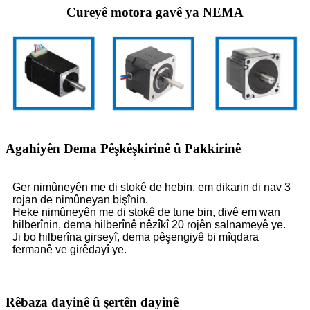
Cureyê motora gavê ya NEMA
Agahiyên Dema Pêşkêşkirinê û Pakkirinê
Ger nimûneyên me di stokê de hebin, em dikarin di nav 3
rojan de nimûneyan bişînin.
Heke nimûneyên me di stokê de tune bin, divê em wan
hilberînin, dema hilberînê nêzîkî 20 rojên salnameyê ye.
Ji bo hilberîna girseyî, dema pêşengiyê bi mîqdara
fermanê ve girêdayî ye.
Rêbaza dayinê û şertên dayinê