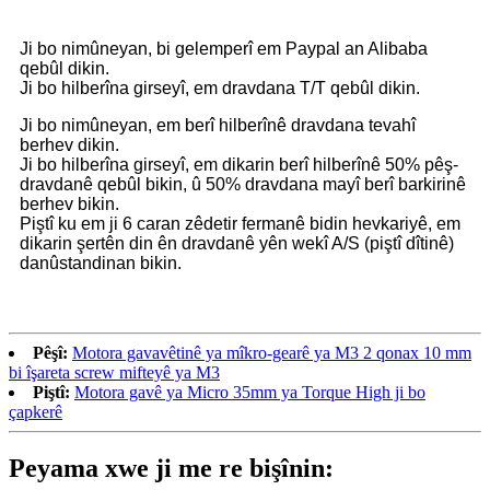
Ji bo nimûneyan, bi gelemperî em Paypal an Alibaba
qebûl dikin.
Ji bo hilberîna girseyî, em dravdana T/T qebûl dikin.
Ji bo nimûneyan, em berî hilberînê dravdana tevahî
berhev dikin.
Ji bo hilberîna girseyî, em dikarin berî hilberînê 50% pêş-
dravdanê qebûl bikin, û 50% dravdana mayî berî barkirinê
berhev bikin.
Piştî ku em ji 6 caran zêdetir fermanê bidin hevkariyê, em
dikarin şertên din ên dravdanê yên wekî A/S (piştî dîtinê)
danûstandinan bikin.
Pêşî:
Motora gavavêtinê ya mîkro-gearê ya M3 2 qonax 10 mm
bi îşareta screw mifteyê ya M3
Piştî:
Motora gavê ya Micro 35mm ya Torque High ji bo
çapkerê
Peyama xwe ji me re bişînin: