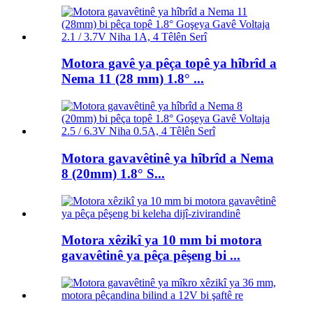
Motora gavê ya pêça topê ya hîbrîd a
Nema 11 (28 mm) 1.8° ...
Motora gavavêtinê ya hîbrîd a Nema
8 (20mm) 1.8° S...
Motora xêzikî ya 10 mm bi motora
gavavêtinê ya pêça pêşeng bi ...