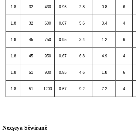
1.8
32
430
0.95
2.8
0.8
6
1.8
32
600
0.67
5.6
3.4
4
1.8
45
750
0.95
3.4
1.2
6
1.8
45
950
0.67
6.8
4.9
4
1.8
51
900
0.95
4.6
1.8
6
1.8
51
1200
0.67
9.2
7.2
4
Nexşeya Sêwiranê