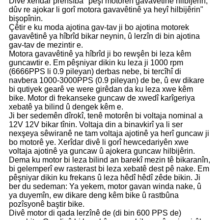
Divê xerîdar prensîba "pêşî motorên gavavêtinê hilbijêrin,
dûv re ajokar li gorî motora gavavêtinê ya heyî hilbijêrin"
bişopînin.
Çêtir e ku moda ajotina gav-tav ji bo ajotina motorek
gavavêtinê ya hîbrîd bikar neynin, û lerzîn di bin ajotina
gav-tav de mezintir e.
Motora gavavêtinê ya hîbrîd ji bo rewşên bi leza kêm
guncawtir e. Em pêşniyar dikin ku leza ji 1000 rpm
(6666PPS li 0.9 pileyan) derbas nebe, bi tercîhî di
navbera 1000-3000PPS (0.9 pileyan) de be, û ew dikare
bi qutiyek gearê ve were girêdan da ku leza xwe kêm
bike. Motor di frekanseke guncaw de xwedî karîgeriya
xebatê ya bilind û dengek kêm e.
Ji ber sedemên dîrokî, tenê motorên bi voltaja nominal a
12V 12V bikar tînin. Voltaja din a binavkirî ya li ser
nexşeya sêwiranê ne tam voltaja ajotinê ya herî guncaw ji
bo motorê ye. Xerîdar divê li gorî hewcedariyên xwe
voltaja ajotinê ya guncaw û ajokera guncaw hilbijêrin.
Dema ku motor bi leza bilind an barekî mezin tê bikaranîn,
bi gelemperî ew rasterast bi leza xebatê dest pê nake. Em
pêşniyar dikin ku frekans û leza hêdî hêdî zêde bikin. Ji
ber du sedeman: Ya yekem, motor gavan winda nake, û
ya duyemîn, ew dikare deng kêm bike û rastbûna
pozîsyonê baştir bike.
Divê motor di qada lerzînê de (di bin 600 PPS de)