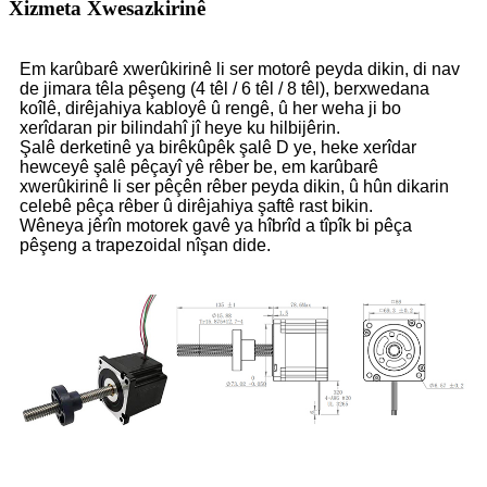
Xizmeta Xwesazkirinê
Em karûbarê xwerûkirinê li ser motorê peyda dikin, di nav
de jimara têla pêşeng (4 têl / 6 têl / 8 têl), berxwedana
koîlê, dirêjahiya kabloyê û rengê, û her weha ji bo
xerîdaran pir bilindahî jî heye ku hilbijêrin.
Şalê derketinê ya birêkûpêk şalê D ye, heke xerîdar
hewceyê şalê pêçayî yê rêber be, em karûbarê
xwerûkirinê li ser pêçên rêber peyda dikin, û hûn dikarin
celebê pêça rêber û dirêjahiya şaftê rast bikin.
Wêneya jêrîn motorek gavê ya hîbrîd a tîpîk bi pêça
pêşeng a trapezoidal nîşan dide.