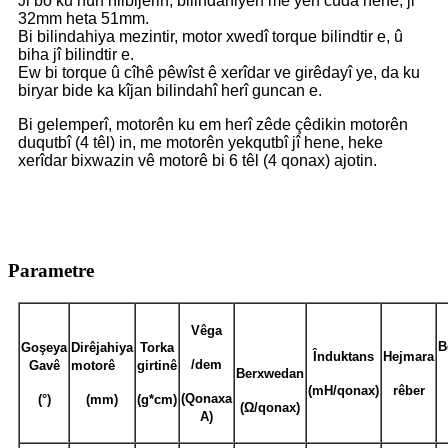
Ji bo ku hûn hilbijêrin, bilindahiyên me yên cûda hene, ji
32mm heta 51mm.
Bi bilindahiya mezintir, motor xwedî torque bilindtir e, û
biha jî bilindtir e.
Ew bi torque û cîhê pêwîst ê xerîdar ve girêdayî ye, da ku
biryar bide ka kîjan bilindahî herî guncan e.
Bi gelemperî, motorên ku em herî zêde çêdikin motorên
duqutbî (4 têl) in, me motorên yekqutbî jî hene, heke
xerîdar bixwazin vê motorê bi 6 têl (4 qonax) ajotin.
Parametre
Vêga
B
Goşeya
Dirêjahiya
Torka
Înduktans
Hejmara
/dem
Gavê
motorê
girtinê
Berxwedan
(mH/qonax)
rêber
(Qonaxa
(°)
(mm)
(g*cm)
(Ω/qonax)
A)