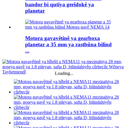
bandor bi qutiya gerîdokê ya
planetar
Motora gavavêtinê ya gearboxa
planetar a 35 mm ya rastbûna bilind
...
Loading...