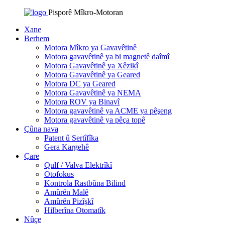
Pisporê Mîkro-Motoran
Xane
Berhem
Motora Mîkro ya Gavavêtinê
Motora gavavêtinê ya bi magnetê daîmî
Motora Gavavêtinê ya Xêzikî
Motora Gavavêtinê ya Geared
Motora DC ya Geared
Motora Gavavêtinê ya NEMA
Motora ROV ya Binavî
Motora gavavêtinê ya ACME ya pêşeng
Motora gavavêtinê ya pêça topê
Çûna nava
Patent û Sertîfîka
Gera Kargehê
Çare
Qulf / Valva Elektrîkî
Otofokus
Kontrola Rastbûna Bilind
Amûrên Malê
Amûrên Pizîşkî
Hilberîna Otomatîk
Nûçe