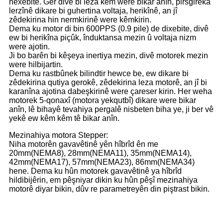
nexebite. Ger divê bi leza kêm were bikar anîn, pirsgirêka
lerzînê dikare bi guhertina voltaja, herikînê, an jî
zêdekirina hin nermkirinê were kêmkirin.
Dema ku motor di bin 600PPS (0.9 pile) de dixebite, divê
ew bi herikîna piçûk, înduktansa mezin û voltaja nizm
were ajotin.
Ji bo barên bi kêşeya inertiya mezin, divê motorek mezin
were hilbijartin.
Dema ku rastbûnek bilindtir hewce be, ew dikare bi
zêdekirina qutiya gerokê, zêdekirina leza motorê, an jî bi
karanîna ajotina dabeşkirinê were çareser kirin. Her weha
motorek 5-qonaxî (motora yekqutbî) dikare were bikar
anîn, lê bihayê tevahiya pergalê nisbeten biha ye, ji ber vê
yekê ew kêm kêm tê bikar anîn.
Mezinahiya motora Stepper:
Niha motorên gavavêtinê yên hîbrîd ên me
20mm(NEMA8), 28mm(NEMA11), 35mm(NEMA14),
42mm(NEMA17), 57mm(NEMA23), 86mm(NEMA34)
hene. Dema ku hûn motorek gavavêtinê ya hîbrîd
hildibijêrin, em pêşniyar dikin ku hûn pêşî mezinahiya
motorê diyar bikin, dûv re parametreyên din piştrast bikin.