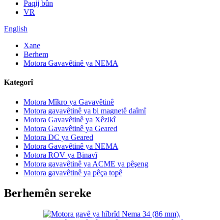
Paqij bûn
VR
English
Xane
Berhem
Motora Gavavêtinê ya NEMA
Kategorî
Motora Mîkro ya Gavavêtinê
Motora gavavêtinê ya bi magnetê daîmî
Motora Gavavêtinê ya Xêzikî
Motora Gavavêtinê ya Geared
Motora DC ya Geared
Motora Gavavêtinê ya NEMA
Motora ROV ya Binavî
Motora gavavêtinê ya ACME ya pêşeng
Motora gavavêtinê ya pêça topê
Berhemên sereke