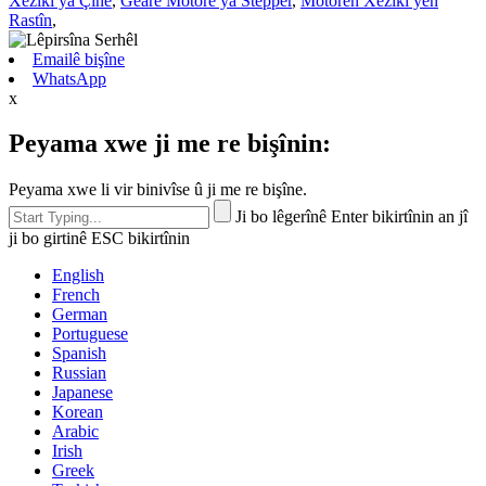
Xêzikî ya Çînê
,
Gearê Motorê ya Stepper
,
Motorên Xêzikî yên
Rastîn
,
Emailê bişîne
WhatsApp
x
Peyama xwe ji me re bişînin:
Peyama xwe li vir binivîse û ji me re bişîne.
Ji bo lêgerînê Enter bikirtînin an jî
ji bo girtinê ESC bikirtînin
English
French
German
Portuguese
Spanish
Russian
Japanese
Korean
Arabic
Irish
Greek