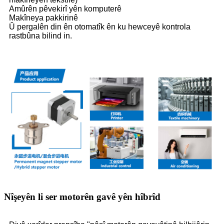
Amûrên pêvekirî yên komputerê
Makîneya pakkirinê
Û pergalên din ên otomatîk ên ku hewceyê kontrola
rastbûna bilind in.
Nîşeyên li ser motorên gavê yên hîbrîd