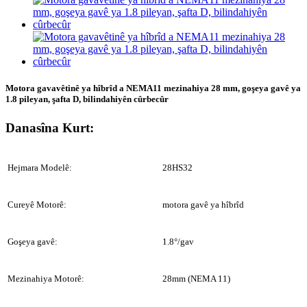
Motora gavavêtinê ya hîbrîd a NEMA11 mezinahiya 28 mm, goşeya gavê ya
1.8 pileyan, şafta D, bilindahiyên cûrbecûr
Danasîna Kurt:
Hejmara Modelê:
28HS32
Cureyê Motorê:
motora gavê ya hîbrîd
Goşeya gavê:
1.8°/gav
Mezinahiya Motorê:
28mm (NEMA 11)