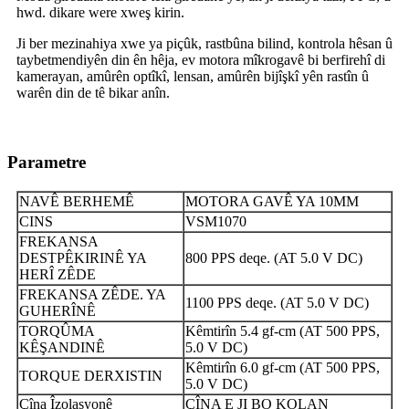
hwd. dikare were xweş kirin.
Ji ber mezinahiya xwe ya piçûk, rastbûna bilind, kontrola hêsan û
taybetmendiyên din ên hêja, ev motora mîkrogavê bi berfirehî di
kamerayan, amûrên optîkî, lensan, amûrên bijîşkî yên rastîn û
warên din de tê bikar anîn.
Parametre
NAVÊ BERHEMÊ
MOTORA GAVÊ YA 10MM
CINS
VSM1070
FREKANSA
DESTPÊKIRINÊ YA
800 PPS deqe. (AT 5.0 V DC)
HERÎ ZÊDE
FREKANSA ZÊDE. YA
1100 PPS deqe. (AT 5.0 V DC)
GUHERÎNÊ
TORQÛMA
Kêmtirîn 5.4 gf-cm (AT 500 PPS,
KÊŞANDINÊ
5.0 V DC)
Kêmtirîn 6.0 gf-cm (AT 500 PPS,
TORQUE DERXISTIN
5.0 V DC)
Çîna Îzolasyonê
ÇÎNA E JI BO KOLAN