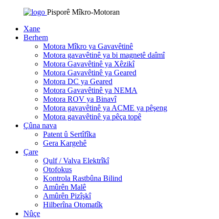
Pisporê Mîkro-Motoran
Xane
Berhem
Motora Mîkro ya Gavavêtinê
Motora gavavêtinê ya bi magnetê daîmî
Motora Gavavêtinê ya Xêzikî
Motora Gavavêtinê ya Geared
Motora DC ya Geared
Motora Gavavêtinê ya NEMA
Motora ROV ya Binavî
Motora gavavêtinê ya ACME ya pêşeng
Motora gavavêtinê ya pêça topê
Çûna nava
Patent û Sertîfîka
Gera Kargehê
Çare
Qulf / Valva Elektrîkî
Otofokus
Kontrola Rastbûna Bilind
Amûrên Malê
Amûrên Pizîşkî
Hilberîna Otomatîk
Nûçe