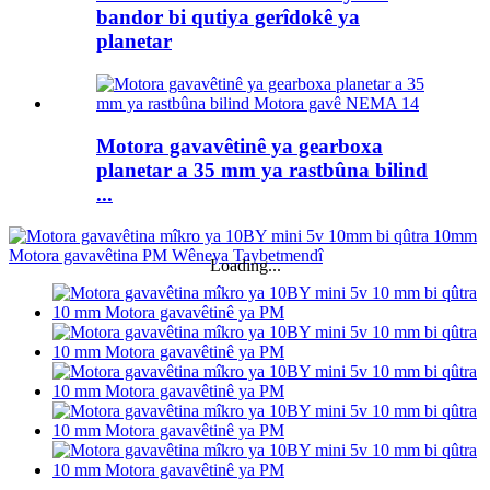
bandor bi qutiya gerîdokê ya
planetar
Motora gavavêtinê ya gearboxa
planetar a 35 mm ya rastbûna bilind
...
Loading...