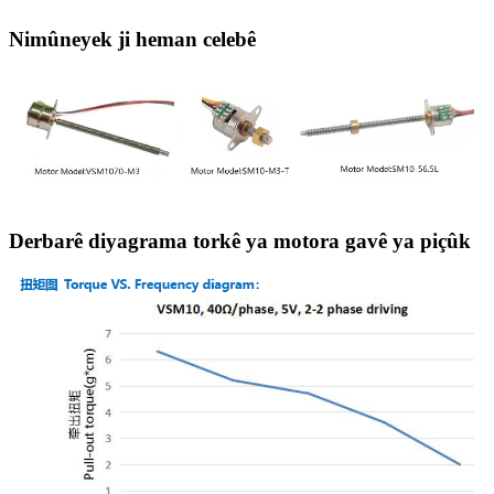
Nimûneyek ji heman celebê
Derbarê diyagrama torkê ya motora gavê ya piçûk