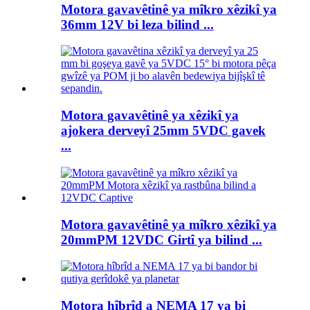
Motora gavavêtinê ya mîkro xêzikî ya
36mm 12V bi leza bilind ...
Motora gavavêtinê ya xêzikî ya
ajokera derveyî 25mm 5VDC gavek
...
Motora gavavêtinê ya mîkro xêzikî ya
20mmPM 12VDC Girtî ya bilind ...
Motora hîbrîd a NEMA 17 ya bi