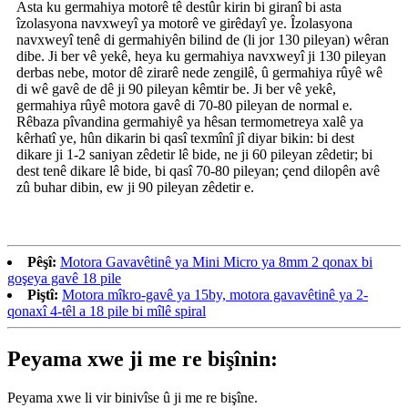
Asta ku germahiya motorê tê destûr kirin bi giranî bi asta
îzolasyona navxweyî ya motorê ve girêdayî ye. Îzolasyona
navxweyî tenê di germahiyên bilind de (li jor 130 pileyan) wêran
dibe. Ji ber vê yekê, heya ku germahiya navxweyî ji 130 pileyan
derbas nebe, motor dê zirarê nede zengilê, û germahiya rûyê wê
di wê gavê de dê ji 90 pileyan kêmtir be. Ji ber vê yekê,
germahiya rûyê motora gavê di 70-80 pileyan de normal e.
Rêbaza pîvandina germahiyê ya hêsan termometreya xalê ya
kêrhatî ye, hûn dikarin bi qasî texmînî jî diyar bikin: bi dest
dikare ji 1-2 saniyan zêdetir lê bide, ne ji 60 pileyan zêdetir; bi
dest tenê dikare lê bide, bi qasî 70-80 pileyan; çend dilopên avê
zû buhar dibin, ew ji 90 pileyan zêdetir e.
Pêşî:
Motora Gavavêtinê ya Mini Micro ya 8mm 2 qonax bi
goşeya gavê 18 pile
Piştî:
Motora mîkro-gavê ya 15by, motora gavavêtinê ya 2-
qonaxî 4-têl a 18 pile bi mîlê spiral
Peyama xwe ji me re bişînin:
Peyama xwe li vir binivîse û ji me re bişîne.