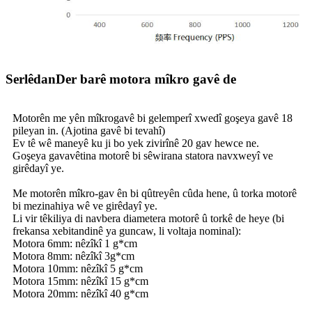
SerlêdanDer barê motora mîkro gavê de
Motorên me yên mîkrogavê bi gelemperî xwedî goşeya gavê 18
pileyan in. (Ajotina gavê bi tevahî)
Ev tê wê maneyê ku ji bo yek zivirînê 20 gav hewce ne.
Goşeya gavavêtina motorê bi sêwirana statora navxweyî ve
girêdayî ye.
Me motorên mîkro-gav ên bi qûtreyên cûda hene, û torka motorê
bi mezinahiya wê ve girêdayî ye.
Li vir têkiliya di navbera diametera motorê û torkê de heye (bi
frekansa xebitandinê ya guncaw, li voltaja nominal):
Motora 6mm: nêzîkî 1 g*cm
Motora 8mm: nêzîkî 3g*cm
Motora 10mm: nêzîkî 5 g*cm
Motora 15mm: nêzîkî 15 g*cm
Motora 20mm: nêzîkî 40 g*cm