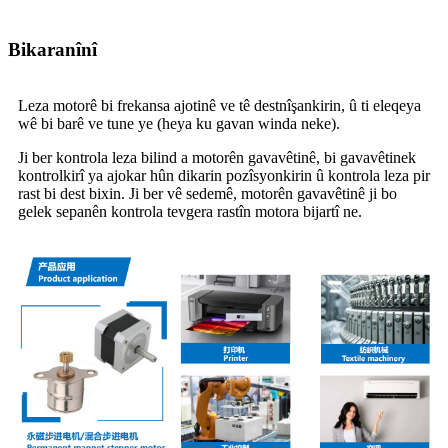
Bikaranînî
Leza motorê bi frekansa ajotinê ve tê destnîşankirin, û ti eleqeya
wê bi barê ve tune ye (heya ku gavan winda neke).
Ji ber kontrola leza bilind a motorên gavavêtinê, bi gavavêtinek
kontrolkirî ya ajokar hûn dikarin pozîsyonkirin û kontrola leza pir
rast bi dest bixin. Ji ber vê sedemê, motorên gavavêtinê ji bo
gelek sepanên kontrola tevgera rastîn motora bijartî ne.