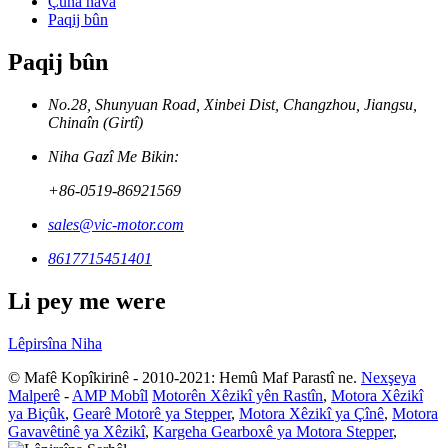
Çûna nava
Paqij bûn
Paqij bûn
No.28, Shunyuan Road, Xinbei Dist, Changzhou, Jiangsu,
Chinaîn (Girtî)
Niha Gazî Me Bikin:
+86-0519-86921569
sales@vic-motor.com
8617715451401
Li pey me were
Lêpirsîna Niha
© Mafê Kopîkirinê - 2010-2021: Hemû Maf Parastî ne.
Nexşeya
Malperê
-
AMP Mobîl
Motorên Xêzikî yên Rastîn
,
Motora Xêzikî
ya Biçûk
,
Gearê Motorê ya Stepper
,
Motora Xêzikî ya Çînê
,
Motora
Gavavêtinê ya Xêzikî
,
Kargeha Gearboxê ya Motora Stepper
,