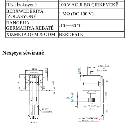
Hêza Îzolasyonê
100 V AC JI BO ÇIRKEYEKÊ
BERXWEDÊRIYA
1 MΩ (DC 100 V)
ÎZOLASYONÊ
RANGEHA
-10 ~+60 ℃
GERMAHIYA XEBATÊ
XIZMETA OEM & ODM
BERDESTE
Nexşeya sêwiranê