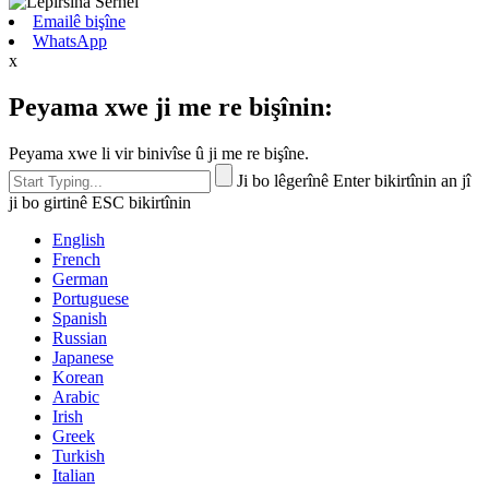
Emailê bişîne
WhatsApp
x
Peyama xwe ji me re bişînin:
Peyama xwe li vir binivîse û ji me re bişîne.
Ji bo lêgerînê Enter bikirtînin an jî
ji bo girtinê ESC bikirtînin
English
French
German
Portuguese
Spanish
Russian
Japanese
Korean
Arabic
Irish
Greek
Turkish
Italian