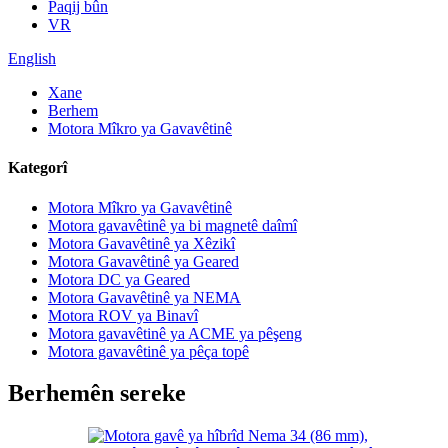
Paqij bûn
VR
English
Xane
Berhem
Motora Mîkro ya Gavavêtinê
Kategorî
Motora Mîkro ya Gavavêtinê
Motora gavavêtinê ya bi magnetê daîmî
Motora Gavavêtinê ya Xêzikî
Motora Gavavêtinê ya Geared
Motora DC ya Geared
Motora Gavavêtinê ya NEMA
Motora ROV ya Binavî
Motora gavavêtinê ya ACME ya pêşeng
Motora gavavêtinê ya pêça topê
Berhemên sereke