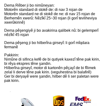
Dema Rêber ji bo nimûneyan:
Motorên standard di stokê de: di nav 3 rojan de
Motorên standard ne di stokê de ne: di nav 15 rojan de
Berhemên xwerû: Nêzîkî 25~30 rojan (li gorî tevliheviya
xwerûkirinê)
Dema pêşengiyê ji bo avakirina qalibek nû: bi gelemperî
nêzîkî 45 rojan
Dema pêşeng ji bo hilberîna girseyî: li gorî mîqdara
fermanê
Pakkirin:
Nimûne di sifinca kefê de bi qutiyek kaxezî têne pak kirin,
bi rêya ekspres têne şandin.
Hilberîna girseyî, motor di kartonên pêçayî de bi fîlimek
zelal li derve têne pak kirin. (veguhestina bi balafirê)
Ger bi deryayê were şandin, hilber dê li ser paletan were
pak kirin.