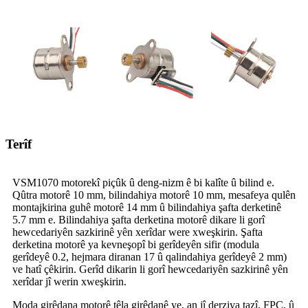
Terîf
VSM1070 motorekî piçûk û deng-nizm ê bi kalîte û bilind e.
Qûtra motorê 10 mm, bilindahiya motorê 10 mm, mesafeya qulên
montajkirina guhê motorê 14 mm û bilindahiya şafta derketinê
5.7 mm e. Bilindahiya şafta derketina motorê dikare li gorî
hewcedariyên sazkirinê yên xerîdar were xweşkirin. Şafta
derketina motorê ya kevneşopî bi gerîdeyên sifir (modula
gerîdeyê 0.2, hejmara diranan 17 û qalindahiya gerîdeyê 2 mm)
ve hatî çêkirin. Gerîd dikarin li gorî hewcedariyên sazkirinê yên
xerîdar jî werin xweşkirin.
Moda girêdana motorê têla girêdanê ye, an jî derziya tazî, FPC, û