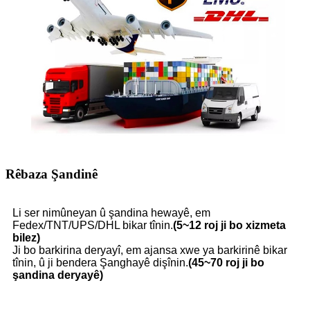
Rêbaza Şandinê
Li ser nimûneyan û şandina hewayê, em
Fedex/TNT/UPS/DHL bikar tînin.
(5~12 roj ji bo xizmeta
bilez)
Ji bo barkirina deryayî, em ajansa xwe ya barkirinê bikar
tînin, û ji bendera Şanghayê dişînin.
(45~70 roj ji bo
şandina deryayê)