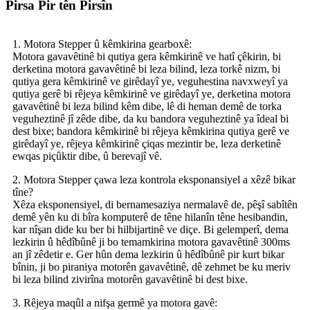
Pirsa Pir tên Pirsîn
1. Motora Stepper û kêmkirina gearboxê:
Motora gavavêtinê bi qutiya gera kêmkirinê ve hatî çêkirin, bi
derketina motora gavavêtinê bi leza bilind, leza torkê nizm, bi
qutiya gera kêmkirinê ve girêdayî ye, veguhestina navxweyî ya
qutiya gerê bi rêjeya kêmkirinê ve girêdayî ye, derketina motora
gavavêtinê bi leza bilind kêm dibe, lê di heman demê de torka
veguheztinê jî zêde dibe, da ku bandora veguheztinê ya îdeal bi
dest bixe; bandora kêmkirinê bi rêjeya kêmkirina qutiya gerê ve
girêdayî ye, rêjeya kêmkirinê çiqas mezintir be, leza derketinê
ewqas piçûktir dibe, û berevajî vê.
2. Motora Stepper çawa leza kontrola eksponansiyel a xêzê bikar
tîne?
Xêza eksponensiyel, di bernamesaziya nermalavê de, pêşî sabîtên
demê yên ku di bîra komputerê de têne hilanîn têne hesibandin,
kar nîşan dide ku ber bi hilbijartinê ve diçe. Bi gelemperî, dema
lezkirin û hêdîbûnê ji bo temamkirina motora gavavêtinê 300ms
an jî zêdetir e. Ger hûn dema lezkirin û hêdîbûnê pir kurt bikar
bînin, ji bo piraniya motorên gavavêtinê, dê zehmet be ku meriv
bi leza bilind zivirîna motorên gavavêtinê bi dest bixe.
3. Rêjeya maqûl a nifşa germê ya motora gavê: