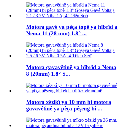
Motora gavê ya pêça topê ya hîbrîd a
Nema 11 (28 mm) 1.8° ...
Motora gavavêtinê ya hîbrîd a Nema
8 (20mm) 1.8° S...
Motora xêzikî ya 10 mm bi motora
gavavêtinê ya pêça pêşeng bi ...