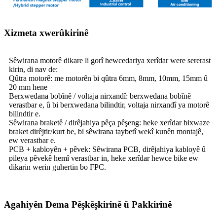
Xizmeta xwerûkirinê
Sêwirana motorê dikare li gorî hewcedariya xerîdar were sererast
kirin, di nav de:
Qûtra motorê: me motorên bi qûtra 6mm, 8mm, 10mm, 15mm û
20 mm hene
Berxwedana bobînê / voltaja nirxandî: berxwedana bobînê
verastbar e, û bi berxwedana bilindtir, voltaja nirxandî ya motorê
bilindtir e.
Sêwirana braketê / dirêjahiya pêça pêşeng: heke xerîdar bixwaze
braket dirêjtir/kurt be, bi sêwirana taybetî wekî kunên montajê,
ew verastbar e.
PCB + kabloyên + pêvek: Sêwirana PCB, dirêjahiya kabloyê û
pileya pêvekê hemî verastbar in, heke xerîdar hewce bike ew
dikarin werin guhertin bo FPC.
Agahiyên Dema Pêşkêşkirinê û Pakkirinê