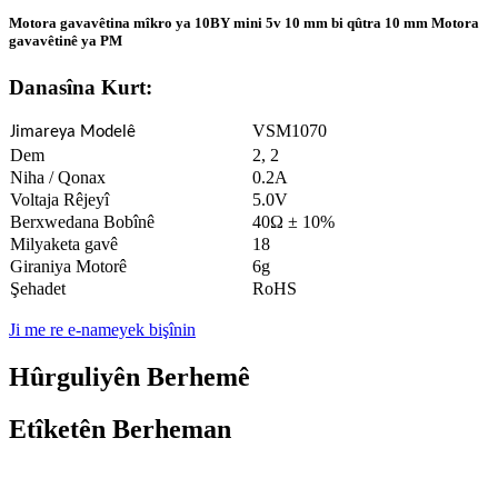
Motora gavavêtina mîkro ya 10BY mini 5v 10 mm bi qûtra 10 mm Motora
gavavêtinê ya PM
Danasîna Kurt:
VSM1070
Jimareya Modelê
Dem
2, 2
Niha / Qonax
0.2A
Voltaja Rêjeyî
5.0V
Berxwedana Bobînê
40Ω ± 10%
Milyaketa gavê
18
Giraniya Motorê
6g
Şehadet
RoHS
Ji me re e-nameyek bişînin
Hûrguliyên Berhemê
Etîketên Berheman